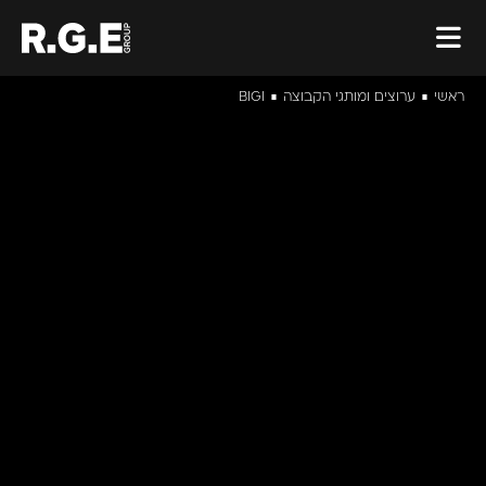
ראשי
ערוצים ומותגי הקבוצה
BIGI
■
■
BIGI
אפליקציית סטרימינג מובילה בישראל לתכני ילדים ונוער