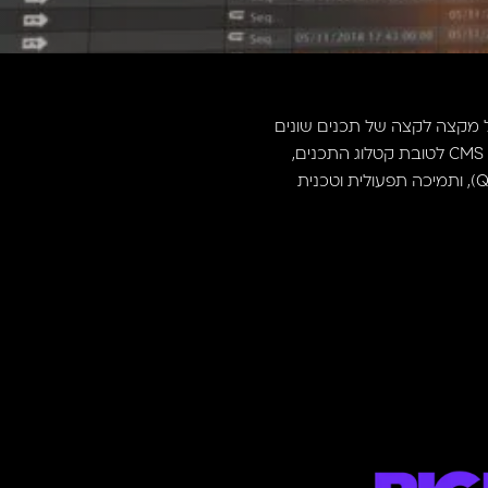
קה עוסקת בתפעול מקצה לקצה של תכנים שונים
– הקמת תכנים ותפעול מטא דאטה, התקשרות עם ספקי תוכן מהגדולים בעולם, פיתוח, וניהול מערכות CMS לטובת קטלוג התכנים,
קידוד קבצים, עריכות וידאו, אינטגרציה עם פלטפורמות ומערכות טכנולוגיות צד שלישי, הבאה לשידור (QC), ותמיכה תפעולית וטכנית