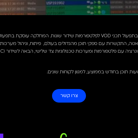
מחלקת תפעול התוכן מתמחה בתפעול תכני VOD לפלטפורמות שידור שונות. המחל
צרו קשר