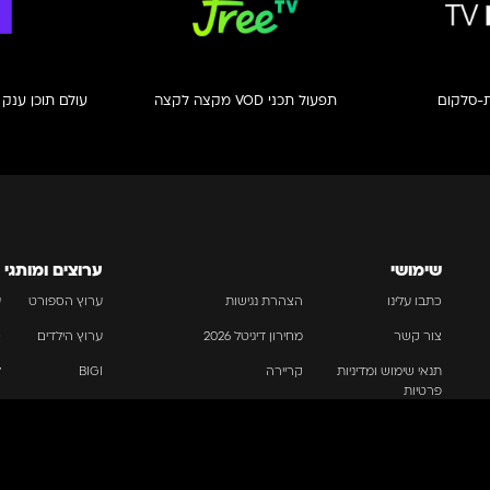
ת-סלקום
תפעול תכני VOD מקצה לקצה
עולם תוכן ענק 
שימושי
ערוצים ומותגי
כתבו עלינו
הצהרת נגישות
ערוץ הספורט
ע
צור קשר
מחירון דיגיטל 2026
ערוץ הילדים
G
תנאי שימוש ומדיניות
קריירה
BIGI
ל
פרטיות
© כל הזכויות שמורות לקבוצת התקשורת R.G.E