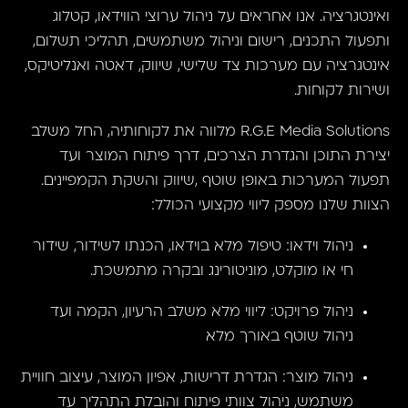
ואינטגרציה. אנו אחראים על ניהול ערוצי הווידאו, קטלוג
ותפעול התכנים, רישום וניהול משתמשים, תהליכי תשלום,
אינטגרציה עם מערכות צד שלישי, שיווק, דאטה ואנליטיקס,
ושירות לקוחות.
R.G.E Media Solutions מלווה את לקוחותיה, החל משלב
יצירת התוכן והגדרת הצרכים, דרך פיתוח המוצר ועד
תפעול המערכות באופן שוטף ,שיווק והשקת הקמפיינים.
הצוות שלנו מספק ליווי מקצועי הכולל:
ניהול וידאו: טיפול מלא בוידאו, הכנתו לשידור, שידור
חי או מוקלט, מוניטורינג ובקרה מתמשכת.
ניהול פרויקט: ליווי מלא משלב הרעיון, הקמה ועד
ניהול שוטף באורך מלא
ניהול מוצר: הגדרת דרישות, אפיון המוצר, עיצוב חוויית
משתמש, ניהול צוותי פיתוח והובלת התהליך עד