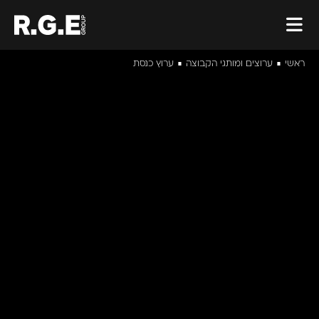
ראשי
ערוצים ומותגי הקבוצה
ערוץ כנסת
■
■
ערוץ כנסת
הפקה ותפעול של הערוץ הרשמי והפלטפורמות הדיגיטליות
של כנסת ישראל – סיקור
יומיומי של עבודת הכנסת ושידורים חיים מוועדות הכנסת, לצד
מגוון תוכניות חדשות,
אקטואליה, תעודה מגזין ושידורים נוספים.