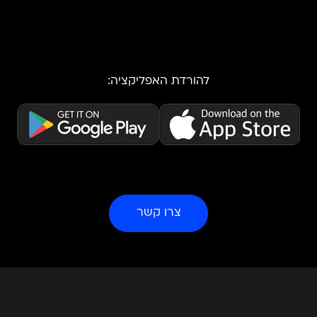
הערוץ וגישה לתכני הערוץ במתכונת VOD. בנוסף הערוץ
פועל ברשתות החברתיות ופלטפורמות השמע עם קהל של
כ-680,000 עוקבים בטוויטר, פייסבוק, אינסטגרם, יוטיוב,
טיקטוק וטלגרם ווטסאפ.
להורדת האפליקציה:
צרו קשר