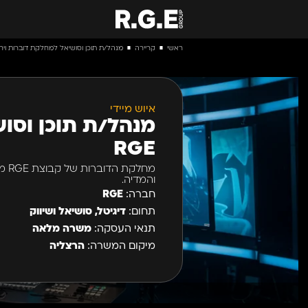
ראשי
קריירה
מנהל/ת תוכן וסושיאל למחלקת דוברות ויח"צ
■
■
איוש מיידי
מנהל/ת תוכן וסו
RGE
מחל
והמדיה.
חברה:
RGE
תחום:
דיגיטל, סושיאל ושיווק
תנאי העסקה:
משרה מלאה
מיקום המשרה:
הרצליה